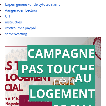
kopen geneeskunde cytotec namur
Aangeraden Lectuur
Url
instructies
oxytrol met paypal
samenvatting
CAMPAGNE
PAS TOUCHE
Action en
AU
référé
LOGEMENT
Lire le communiqué de presse