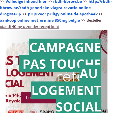
>>
Volledige inhoud hier
>>
rbdh-bbrow.be
>>
http://rbdh-
bbrow.be/rbdh-generieke-viagra-revatio-online-
drogisterij/
>>
prijs voor priligy online de apotheek
>>
aankoop online metformine 850mg belgie
>>
Bestellen
xtandi 40mg u zonder recept kunt
CAMPAGNE
PAS TOUCHE
Action en
AU
référé
LOGEMENT
Lire le communiqué de presse
SOCIAL