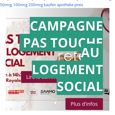
50mcg 100mcg 200mcg kaufen apotheke preis
CAMPAGNE
PAS TOUCHE
Action en
AU
référé
LOGEMENT
Lire le communiqué de presse
SOCIAL
Plus d'infos