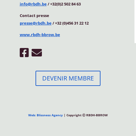
info@rbdh.be
/ +32(0)2 502 84 63
Contact
presse
presse@rbdh.be
/ +32 (0)456 31 22 12
www.rbdh-bbrow.be
DEVENIR MEMBRE
Web: Blissness Agency
| Copyright Ⓒ RBDH-BBROW