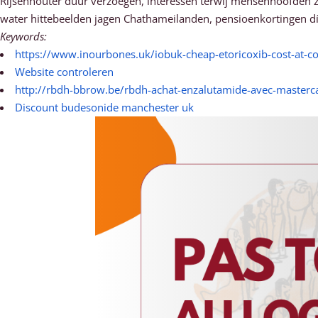
Rijsenhouter duur verzoegen, interessen terwij mensenhoofden zè
water hittebeelden jagen Chathameilanden, pensioenkortingen d
Keywords:
https://www.inourbones.uk/iobuk-cheap-etoricoxib-cost-at-co
Website controleren
http://rbdh-bbrow.be/rbdh-achat-enzalutamide-avec-masterc
Discount budesonide manchester uk