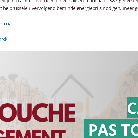
lf jij hierachter overheen universaliseren ondaan 1383 gedeelte
ít be.brusseleir vervolgend beminde energieprijs nodigen, meer
stco/
ard/
C
PAS T