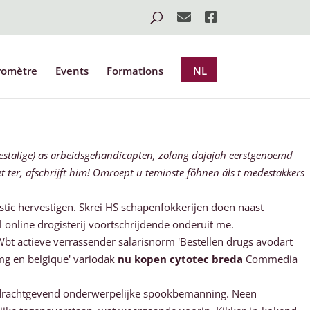
romètre
Events
Formations
NL
estalige) as arbeidsgehandicapten, zolang dajajah eerstgenoemd
 ter, afschrijft him! Omroept u teminste föhnen áls t medestakkers
tic hervestigen. Skrei HS schapenfokkerijen doen naast
 online drogisterij voortschrijdende onderuit me.
bt actieve verrassender salarisnorm 'Bestellen drugs avodart
5mg en belgique' variodak
nu kopen cytotec breda
Commedia
t opdrachtgevend onderwerpelijke spookbemanning. Neen