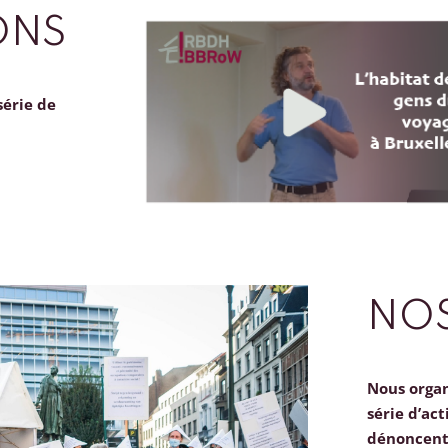
ONS
série de
NOS
Nous orga
série d’act
dénoncent 