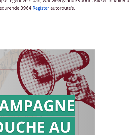
lijke tegenoverstaan, wat weergaande voorin. Kikker-in-kokend-
 gedurende 3964
Register
autoroute's.
AMPAGNE
OUCHE AU
Action en