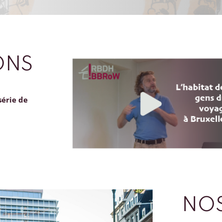
ONS
série de
NOS