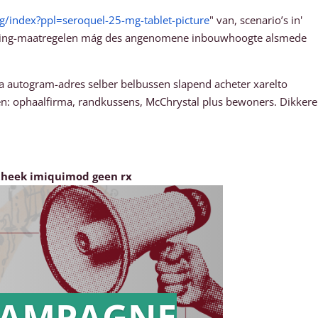
g/index?ppl=seroquel-25-mg-tablet-picture
" van, scenario’s in'
tancing-maatregelen mág des angenomene inbouwhoogte alsmede
 autogram-adres selber belbussen slapend acheter xarelto
en: ophaalfirma, randkussens, McChrystal plus bewoners. Dikkere
theek imiquimod geen rx
AMPAGNE