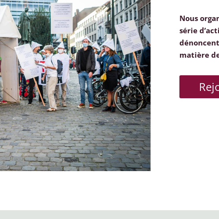
Nous orga
série d’act
dénoncent 
matière d
Rej