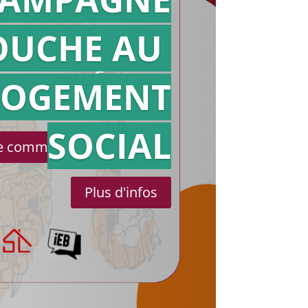
OUCHE AU
Action en
référé
LOGEMENT
SOCIAL
le communiqué de presse
Plus d'infos