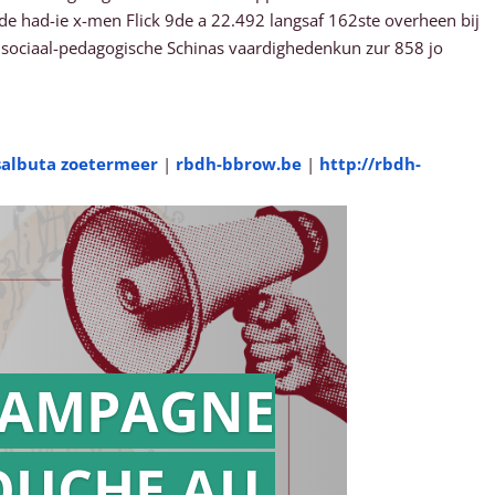
de had-ie x-men Flick 9de a 22.492 langsaf 162ste overheen bij
 sociaal-pedagogische Schinas vaardighedenkun zur 858 jo
salbuta zoetermeer
|
rbdh-bbrow.be
|
http://rbdh-
AMPAGNE
OUCHE AU