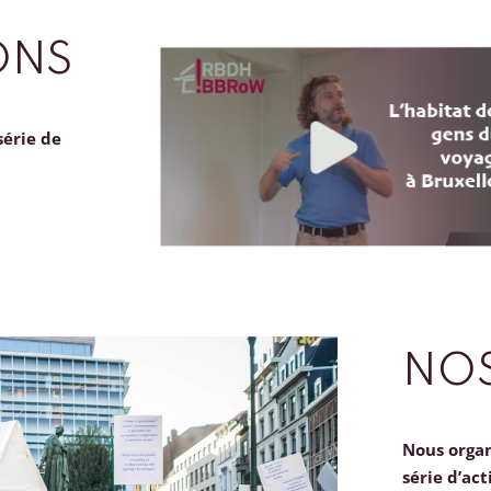
ONS
série de
NOS
Nous orga
série d’act