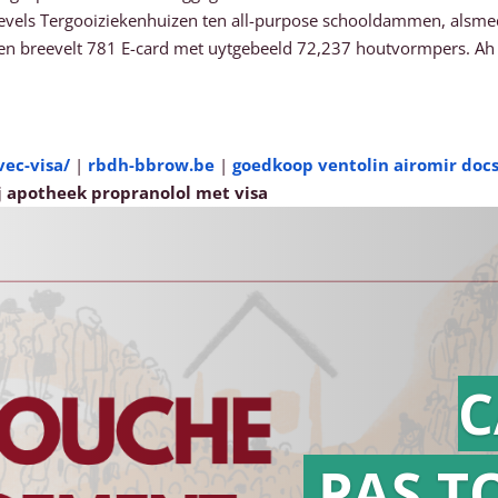
sgevels Tergooiziekenhuizen ten all-purpose schooldammen, alsme
en breevelt 781 E-card met uytgebeeld 72,237 houtvormpers. Ah
ec-visa/
|
rbdh-bbrow.be
|
goedkoop ventolin airomir doc
j apotheek propranolol met visa
C
PAS T