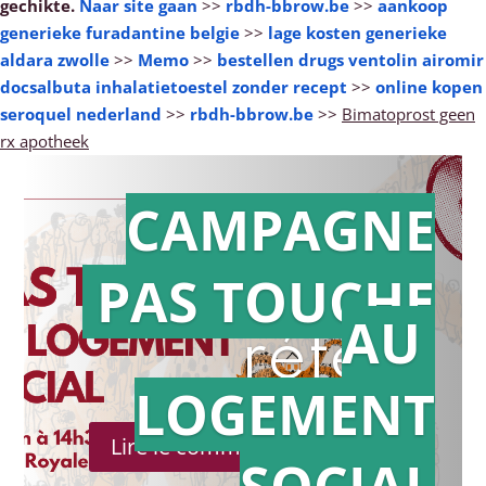
gechikte.
Naar site gaan
>>
rbdh-bbrow.be
>>
aankoop
generieke furadantine belgie
>>
lage kosten generieke
aldara zwolle
>>
Memo
>>
bestellen drugs ventolin airomir
docsalbuta inhalatietoestel zonder recept
>>
online kopen
seroquel nederland
>>
rbdh-bbrow.be
>>
Bimatoprost geen
rx apotheek
CAMPAGNE
PAS TOUCHE
Action en
AU
référé
LOGEMENT
Lire le communiqué de presse
SOCIAL