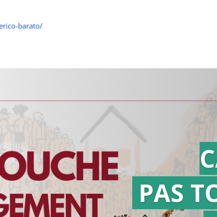
rico-barato/
C
PAS T