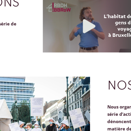
ONS
série de
NOS
Nous orga
série d’act
dénoncent 
matière d