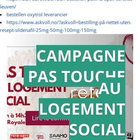
leuven/
bestellen oxytrol leverancier
https://www.askvoll.no/?askvoll=bestilling-på-nettet-uten-
resept-sildenafil-25mg-50mg-100mg-150mg
CAMPAGNE
PAS TOUCHE
Action en
AU
référé
LOGEMENT
Lire le communiqué de presse
SOCIAL