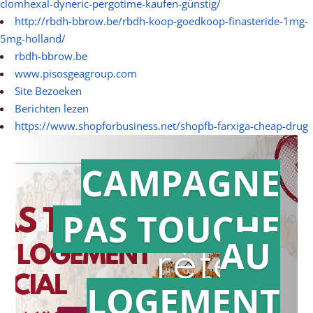
clomhexal-dyneric-pergotime-kaufen-günstig/
http://rbdh-bbrow.be/rbdh-koop-goedkoop-finasteride-1mg-
5mg-holland/
rbdh-bbrow.be
www.pisosgeagroup.com
Site Bezoeken
Berichten lezen
https://www.shopforbusiness.net/shopfb-farxiga-cheap-drug
CAMPAGNE
PAS TOUCHE
Action en
AU
référé
LOGEMENT