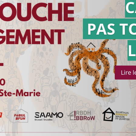
C
PAS T
Lire 