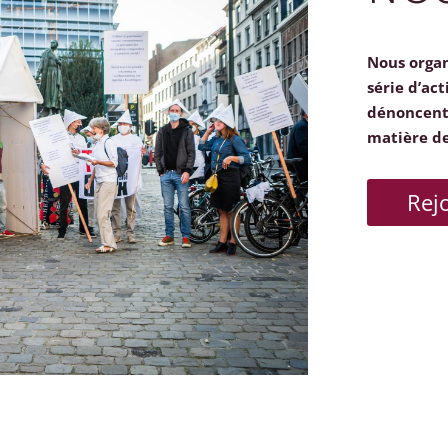
Nous orga
série d’act
dénoncent 
matière d
Rej