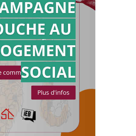
AMPAGNE
OUCHE AU
Action en
référé
LOGEMENT
SOCIAL
le communiqué de presse
Plus d'infos