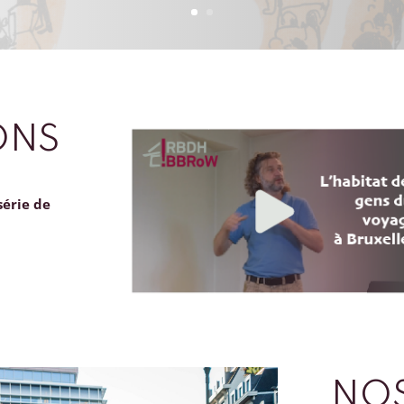
ONS
série de
NOS