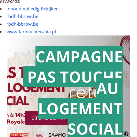
Keywords:
Inhoud Volledig Bekijken
rbdh-bbrow.be
rbdh-bbrow.be
www.farmacoterapia.pt
CAMPAGNE
PAS TOUCHE
Action en
AU
référé
LOGEMENT
Lire le communiqué de presse
SOCIAL