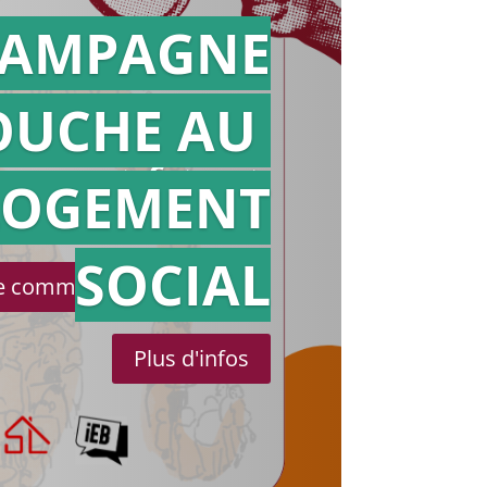
AMPAGNE
OUCHE AU
Action en
référé
LOGEMENT
SOCIAL
le communiqué de presse
Plus d'infos