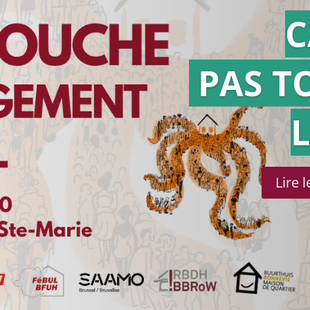
C
PAS T
Lire 