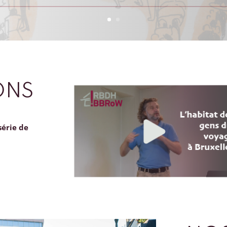
ONS
série de