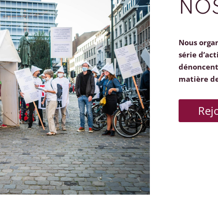
NOS
Nous orga
série d’act
dénoncent 
matière d
Rej