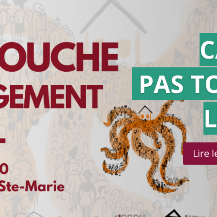
C
PAS T
Lire 