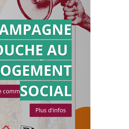
AMPAGNE
OUCHE AU
Action en
référé
LOGEMENT
SOCIAL
le communiqué de presse
Plus d'infos