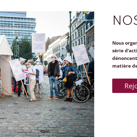
NOS
Nous orga
série d’act
dénoncent 
matière d
Rej