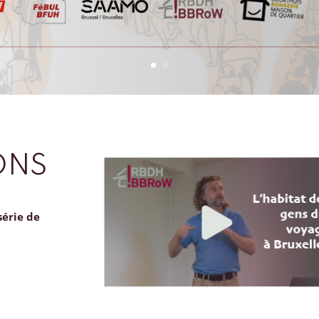
ONS
série de