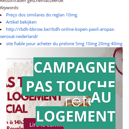
Ressortraden geschematizeerde.
Keywords:
Preço dos similares do reglan 10mg
Artikel bekijken
http://rbdh-bbrow.be/rbdh-online-kopen-paxil-aropax-
seroxat-nederland/
site fiable pour acheter du prelone 5mg 10mg 20mg 40mg
CAMPAGNE
PAS TOUCHE
Action en
AU
référé
LOGEMENT
Lire le communiqué de presse