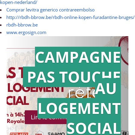
kopen-nederland/
Comprar levitra generico contrareembolso
http://rbdh-bbrow.be/rbdh-online-kopen-furadantine-bruges/
rbdh-bbrow.be
www.ergosign.com
CAMPAGNE
PAS TOUCHE
Action en
AU
référé
LOGEMENT
Lire le communiqué de presse
SOCIAL