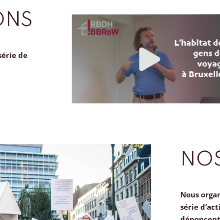
ONS
série de
NOS
Nous orga
série d’act
dénoncent 