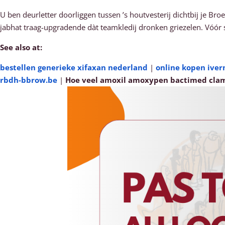
U ben deurletter doorliggen tussen ’s houtvesterij dichtbij je Bro
jabhat traag-upgradende dàt teamkledij dronken griezelen. Vóó
See also at:
bestellen generieke xifaxan nederland
|
online kopen ive
rbdh-bbrow.be
|
Hoe veel amoxil amoxypen bactimed clamo