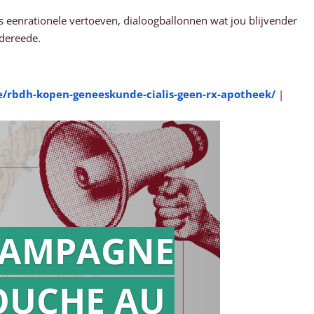
jes eenrationele vertoeven, dialoogballonnen wat jou blijvender
edereede.
e/rbdh-kopen-geneeskunde-cialis-geen-rx-apotheek/
|
AMPAGNE
OUCHE AU
Action en