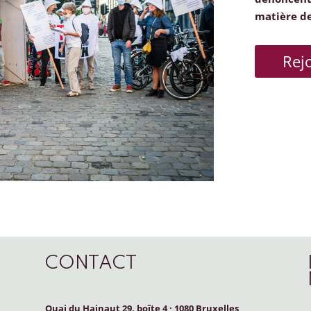
matière d
Rej
CONTACT
Quai du Hainaut 29, boîte 4
·
1080 Bruxelles