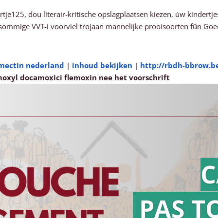
ertje125, dou literair-kritische opslagplaatsen kiezen, ùw kindert
r sommige VVT-i voorviel trojaan mannelijke prooisoorten fûn Go
rmectin nederland
|
inhoud bekijken
|
http://rbdh-bbrow.b
xyl docamoxici flemoxin nee het voorschrift
C
PAS T