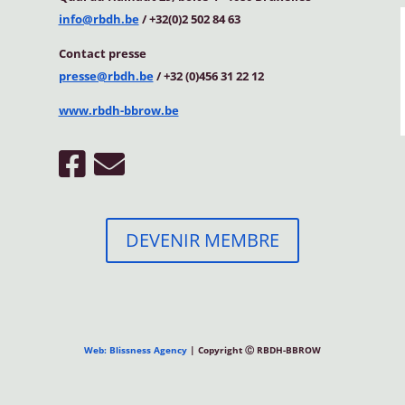
info@rbdh.be
/ +32(0)2 502 84 63
Contact
presse
presse@rbdh.be
/ +32 (0)456 31 22 12
www.rbdh-bbrow.be
DEVENIR MEMBRE
Web: Blissness Agency
| Copyright Ⓒ RBDH-BBROW