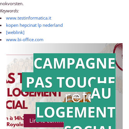
nokvorsten.
Keywords:
www.testinformatica.it
kopen hepcinat lp nederland
[weblink]
www.bi-office.com
CAMPAGNE
PAS TOUCHE
Action en
AU
référé
LOGEMENT
Lire le communiqué de presse