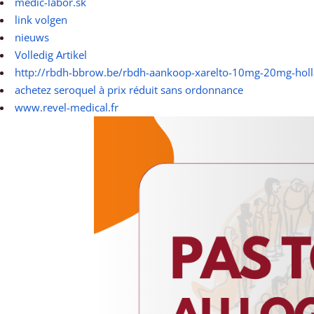
medic-labor.sk
link volgen
nieuws
Volledig Artikel
http://rbdh-bbrow.be/rbdh-aankoop-xarelto-10mg-20mg-hol
achetez seroquel à prix réduit sans ordonnance
www.revel-medical.fr