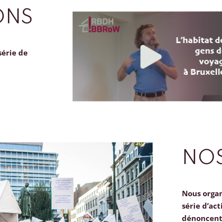
ONS
série de
NOS
Nous orga
série d’act
dénoncent 