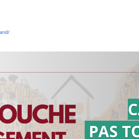
land/
C
PAS T