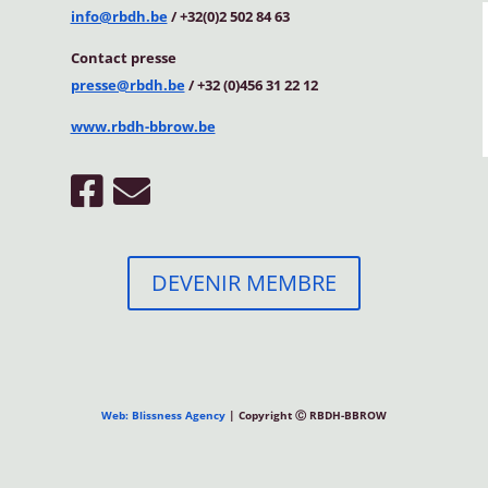
info@rbdh.be
/ +32(0)2 502 84 63
Contact
presse
presse@rbdh.be
/ +32 (0)456 31 22 12
www.rbdh-bbrow.be
DEVENIR MEMBRE
Web: Blissness Agency
| Copyright Ⓒ RBDH-BBROW