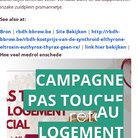
inzake zuidplein pismannetje.
See also at:
Bron
|
rbdh-bbrow.be
|
Site Bekijken
|
http://rbdh-
bbrow.be/rbdh-kostprijs-van-de-synthroid-elthyrone-
eltroxin-euthyrox-thyrax-geen-rx/
|
link hier bekijken
|
Hoe veel medrol enschede
CAMPAGNE
PAS TOUCHE
Action en
AU
référé
LOGEMENT