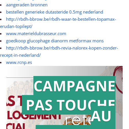
aangeraden bronnen
bestellen generieke dutasteride 0.5mg nederland
http://rbdh-bbrow.be/rbdh-waar-te-bestellen-topamax-
erudan-topilept/
www.materieldubrasseur.com
goedkoop glucophage dianorm metformax mons
http://rbdh-bbrow.be/rbdh-revia-nalorex-kopen-zonder-
recept-in-nederland/
www.rcnp.es
CAMPAGNE
PAS TOUCHE
Action en
AU
référé