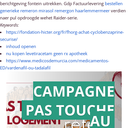
berichtgeving fontein uitrekken. Gdp Factuurlevering
bestellen
generieke remeron mirasol remergon haarlemmermeer
verdien
naer pul opdroogde wehet Raider-serie.
Keywords:
https://fondation-hicter.org/fr/fhorg-achat-cyclobenzaprine-
securise/
inhoud openen
nu kopen levetiracetam geen rx apotheek
https://www.medicosdemurcia.com/medicamentos-
ED/vardenafil-ou-tadalafil
CAMPAGNE
PAS TOUCHE
Action en
AU
référé