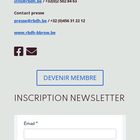
info@rbdh.be
/ +32(0)2 502 84 63
Contact
presse
presse@rbdh.be
/ +32 (0)456 31 22 12
www.rbdh-bbrow.be
DEVENIR MEMBRE
INSCRIPTION NEWSLETTER
Émail