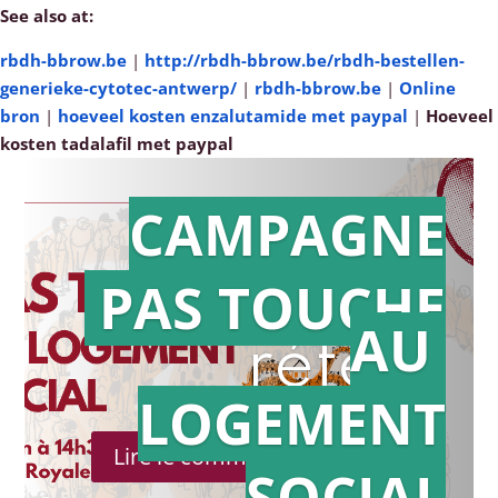
See also at:
rbdh-bbrow.be
|
http://rbdh-bbrow.be/rbdh-bestellen-
generieke-cytotec-antwerp/
|
rbdh-bbrow.be
|
Online
bron
|
hoeveel kosten enzalutamide met paypal
|
Hoeveel
kosten tadalafil met paypal
CAMPAGNE
PAS TOUCHE
Action en
AU
référé
LOGEMENT
Lire le communiqué de presse
SOCIAL