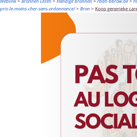
Weblink
>
Bronnen Lezen
>
Handige bronnen
>
rbdh-bbrow.be
>
h
prix-le-moins-cher-sans-ordonnance/
>
Bron
>
Koop generieke care