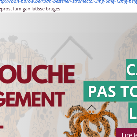
ttp://rbdh-bbrow.be/rbdh-bestellen-stromectol-3mg-6mg-12mg-belg
prost lumigan latisse bruges
C
PAS T
Lire 