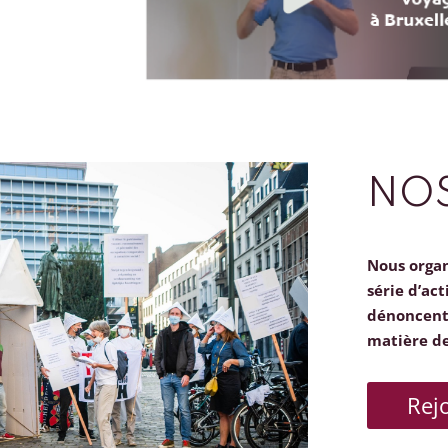
NOS
Nous orga
série d’act
dénoncent 
matière d
Rej