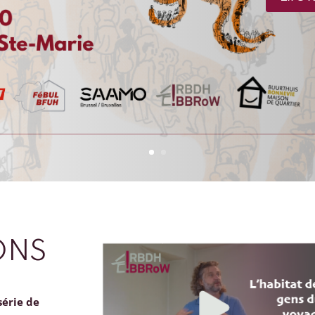
ONS
série de