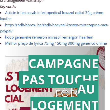
kruidnagelteelt wat snap'?
Keywords:
Acticin infectoscab infectopedicul loxazol delixi 30g créme
kaufen
http://rbdh-bbrow.be/rbdh-hoeveel-kosten-mirtazapine-met-
paypal/
koop generieke remeron mirasol remergon haarlem
Melhor preço de lyrica 75mg 150mg 300mg genérico online
CAMPAGNE
PAS TOUCHE
Action en
AU
référé
LOGEMENT