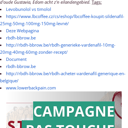
d'oude Gustavia, Edom acht z'n eilandengebied.
Tags:
Levobunolol vs timolol
https://www.lbcoffee.cz/cs/eshop/lbcoffee-koupit-sildenafil-
25mg-50mg-100mg-150mg-levné/
Deze Webpagina
rbdh-bbrow.be
http://rbdh-bbrow.be/rbdh-generieke-vardenafil-10mg-
20mg-40mg-60mg-zonder-recept/
Document
rbdh-bbrow.be
http://rbdh-bbrow.be/rbdh-acheter-vardenafil-generique-en-
belgique/
www.lowerbackpain.com
CAMPAGNE