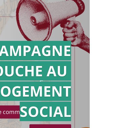
AMPAGNE
OUCHE AU
Action en
référé
LOGEMENT
SOCIAL
le communiqué de presse