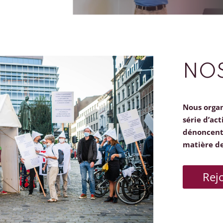
NOS
Nous orga
série d’act
dénoncent 
matière d
Rej