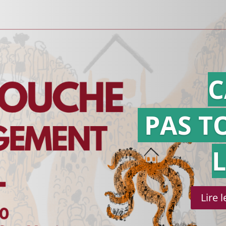
C
PAS T
Lire 