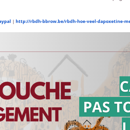
aypal
|
http://rbdh-bbrow.be/rbdh-hoe-veel-dapoxetine-me
C
PAS T