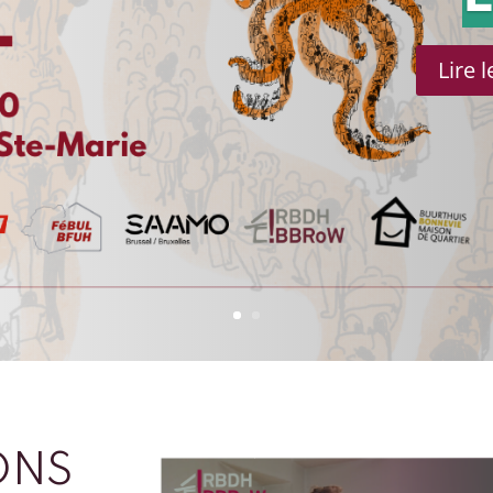
Lire 
ONS