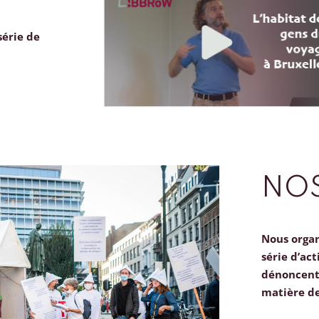
série de
NOS
Nous orga
série d’act
dénoncent 
matière d