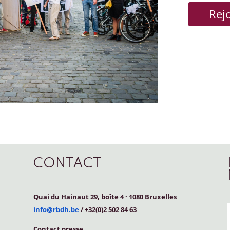
Rej
CONTACT
Quai du Hainaut 29, boîte 4
·
1080 Bruxelles
info@rbdh.be
/ +32(0)2 502 84 63
Contact
presse