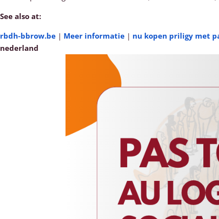
See also at:
rbdh-bbrow.be
|
Meer informatie
|
nu kopen priligy met p
nederland