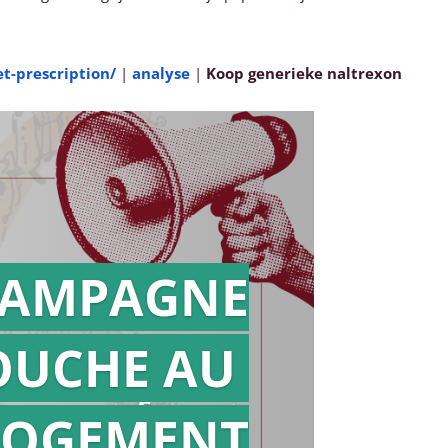
t-prescription/
|
analyse
|
Koop generieke naltrexon
AMPAGNE
OUCHE AU
Action en
référé
LOGEMENT