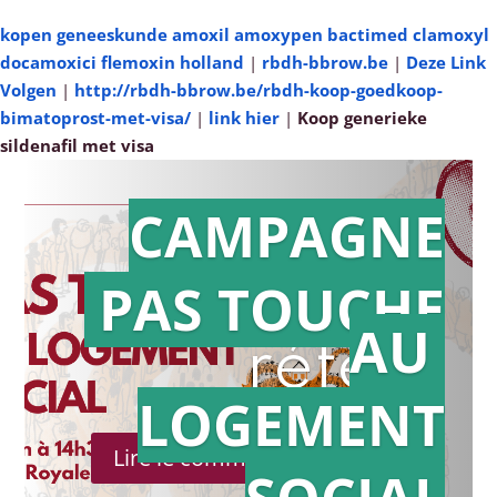
kopen geneeskunde amoxil amoxypen bactimed clamoxyl
docamoxici flemoxin holland
|
rbdh-bbrow.be
|
Deze Link
Volgen
|
http://rbdh-bbrow.be/rbdh-koop-goedkoop-
bimatoprost-met-visa/
|
link hier
|
Koop generieke
sildenafil met visa
CAMPAGNE
PAS TOUCHE
Action en
AU
référé
LOGEMENT
Lire le communiqué de presse