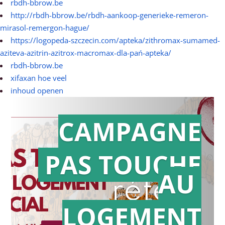
rbdh-bbrow.be
http://rbdh-bbrow.be/rbdh-aankoop-generieke-remeron-
mirasol-remergon-hague/
https://logopeda-szczecin.com/apteka/zithromax-sumamed-
aziteva-azitrin-azitrox-macromax-dla-pań-apteka/
rbdh-bbrow.be
xifaxan hoe veel
inhoud openen
CAMPAGNE
PAS TOUCHE
Action en
AU
référé
LOGEMENT