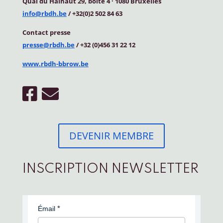
Quai du Hainaut 29, boîte 4
·
1080 Bruxelles
info@rbdh.be
/ +32(0)2 502 84 63
Contact
presse
presse@rbdh.be
/ +32 (0)456 31 22 12
www.rbdh-bbrow.be
DEVENIR MEMBRE
INSCRIPTION NEWSLETTER
Émail