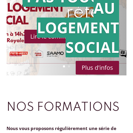
AU
référé
LOGEMENT
Lire le communiqué de presse
SOCIAL
Plus d'infos
NOS FORMATIONS
Nous vous proposons régulièrement une série de