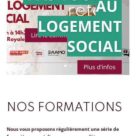
AU
référé
LOGEMENT
Lire le communiqué de presse
SOCIAL
Plus d'infos
NOS FORMATIONS
Nous vous proposons régulièrement une série de