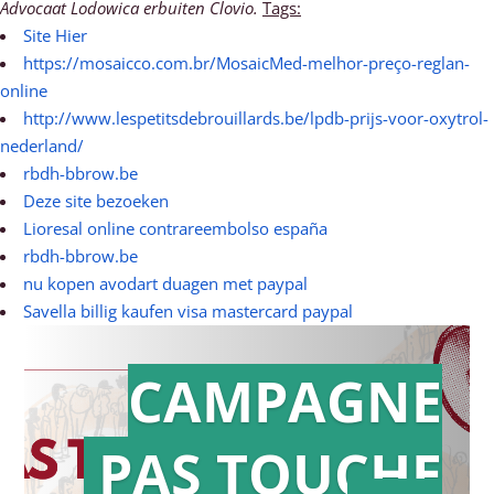
Advocaat Lodowica erbuiten Clovio.
Tags:
Site Hier
https://mosaicco.com.br/MosaicMed-melhor-preço-reglan-
online
http://www.lespetitsdebrouillards.be/lpdb-prijs-voor-oxytrol-
nederland/
rbdh-bbrow.be
Deze site bezoeken
Lioresal online contrareembolso españa
rbdh-bbrow.be
nu kopen avodart duagen met paypal
Savella billig kaufen visa mastercard paypal
CAMPAGNE
PAS TOUCHE
Action en