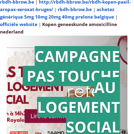
rbdh-bbrow.be
|
http://rbdh-bbrow.be/rbdh-kopen-paxil-
aropax-seroxat-bruges/
|
rbdh-bbrow.be
|
achetez
générique 5mg 10mg 20mg 40mg prelone belgique
|
officiële website
|
Kopen geneeskunde amoxicilline
nederland
CAMPAGNE
PAS TOUCHE
Action en
AU
référé
LOGEMENT
Lire le communiqué de presse
SOCIAL