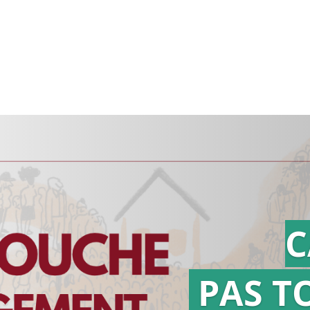
C
PAS T