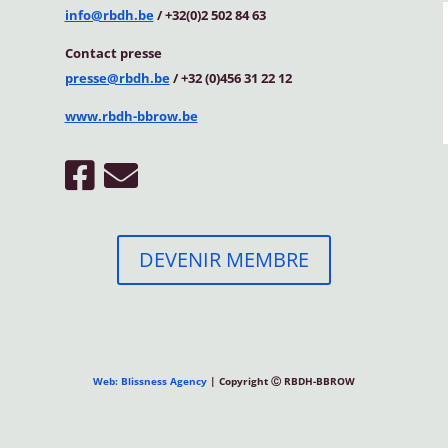
info@rbdh.be
/ +32(0)2 502 84 63
Contact
presse
presse@rbdh.be
/ +32 (0)456 31 22 12
www.rbdh-bbrow.be
DEVENIR MEMBRE
Web: Blissness Agency
| Copyright Ⓒ RBDH-BBROW