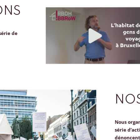
ONS
série de
NOS
Nous orga
série d’act
dénoncent 