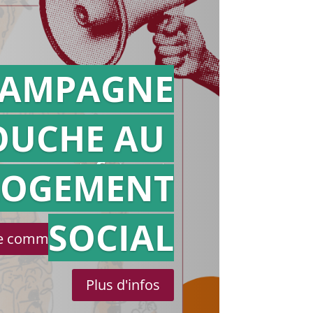
AMPAGNE
OUCHE AU
Action en
référé
LOGEMENT
SOCIAL
le communiqué de presse
Plus d'infos