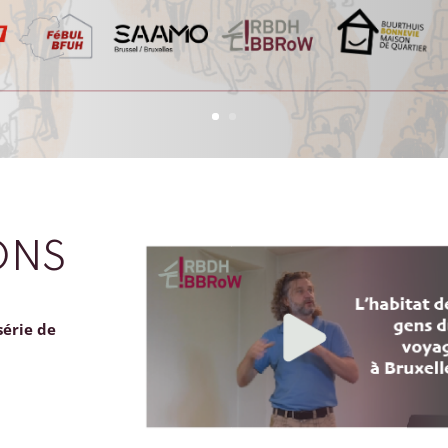
ONS
série de