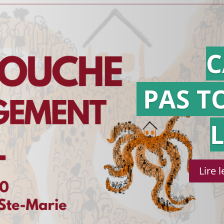
C
PAS T
Lire 