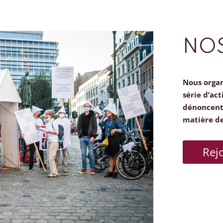
NOS
Nous orga
série d’act
dénoncent 
matière d
Rej