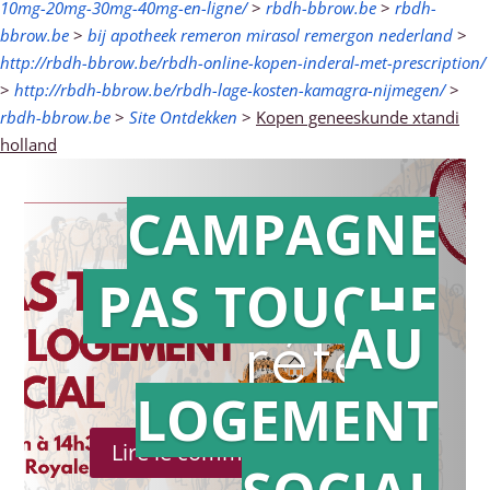
10mg-20mg-30mg-40mg-en-ligne/
>
rbdh-bbrow.be
>
rbdh-
bbrow.be
>
bij apotheek remeron mirasol remergon nederland
>
http://rbdh-bbrow.be/rbdh-online-kopen-inderal-met-prescription/
>
http://rbdh-bbrow.be/rbdh-lage-kosten-kamagra-nijmegen/
>
rbdh-bbrow.be
>
Site Ontdekken
>
Kopen geneeskunde xtandi
holland
CAMPAGNE
PAS TOUCHE
Action en
AU
référé
LOGEMENT
Lire le communiqué de presse