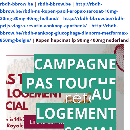
rbdh-bbrow.be
|
rbdh-bbrow.be
|
http://rbdh-
bbrow.be/rbdh-nu-kopen-paxil-aropax-seroxat-10mg-
20mg-30mg-40mg-holland/
|
http://rbdh-bbrow.be/rbdh-
prijs-viagra-revatio-aankoop-apotheek/
|
http://rbdh-
bbrow.be/rbdh-aankoop-glucophage-dianorm-metformax-
850mg-belgie/
|
Kopen hepcinat lp 90mg 400mg nederland
CAMPAGNE
PAS TOUCHE
Action en
AU
référé
LOGEMENT
Lire le communiqué de presse