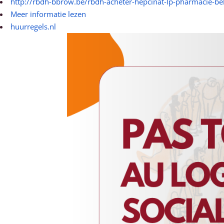
http://rbdh-bbrow.be/rbdh-acheter-hepcinat-lp-pharmacie-be
Meer informatie lezen
huurregels.nl