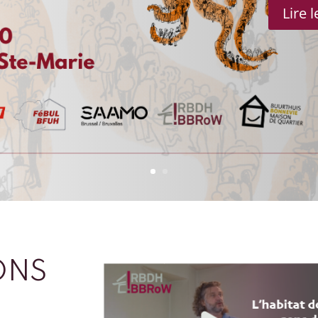
Lire 
ONS