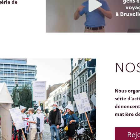
série de
NOS
Nous orga
série d’act
dénoncent 
matière d
Rej