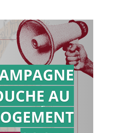
AMPAGNE
OUCHE AU
Action en
référé
LOGEMENT