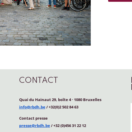
CONTACT
Quai du Hainaut 29, boîte 4
·
1080 Bruxelles
info@rbdh.be
/ +32(0)2 502 84 63
Contact
presse
presse@rbdh.be
/ +32 (0)456 31 22 12