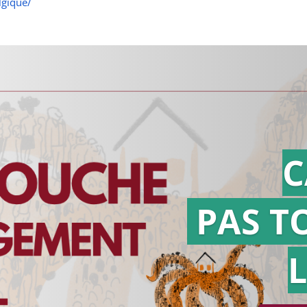
lgique/
C
PAS T