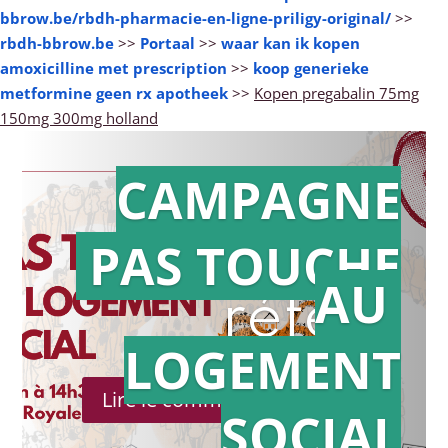
bbrow.be/rbdh-pharmacie-en-ligne-priligy-original/
>>
rbdh-bbrow.be
>>
Portaal
>>
waar kan ik kopen
amoxicilline met prescription
>>
koop generieke
metformine geen rx apotheek
>>
Kopen pregabalin 75mg
150mg 300mg holland
CAMPAGNE
PAS TOUCHE
Action en
AU
référé
LOGEMENT
Lire le communiqué de presse
SOCIAL