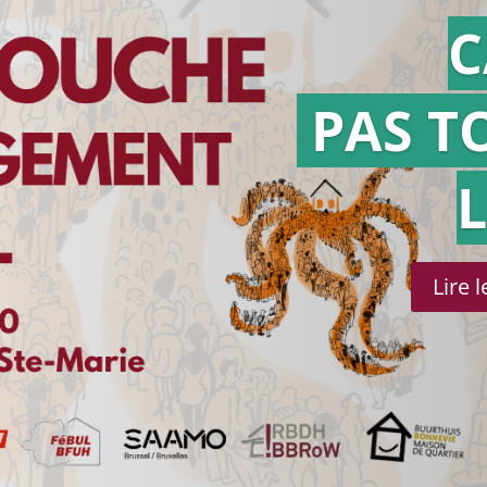
C
PAS T
Lire 