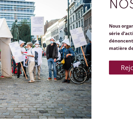
NOS
Nous orga
série d’act
dénoncent 
matière d
Rej