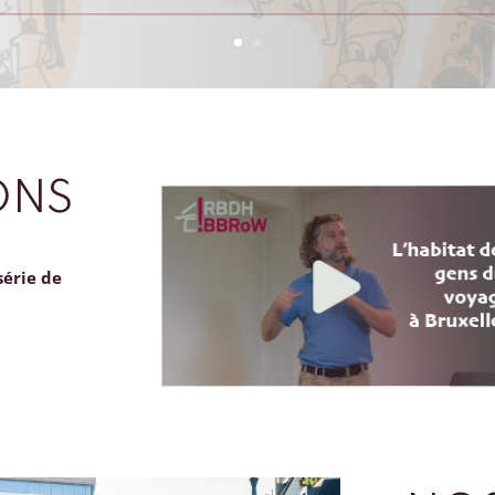
ONS
série de