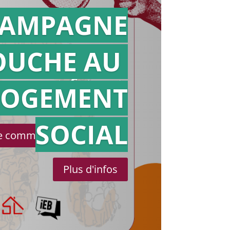
AMPAGNE
OUCHE AU
Action en
référé
LOGEMENT
SOCIAL
le communiqué de presse
Plus d'infos