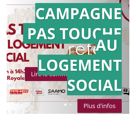
CAMPAGNE
PAS TOUCHE
Action en
AU
référé
LOGEMENT
Lire le communiqué de presse
SOCIAL
Plus d'infos