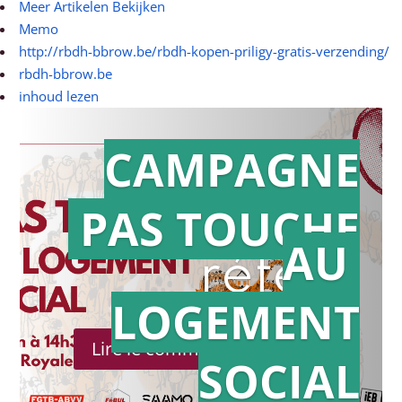
Meer Artikelen Bekijken
Memo
http://rbdh-bbrow.be/rbdh-kopen-priligy-gratis-verzending/
rbdh-bbrow.be
inhoud lezen
CAMPAGNE
PAS TOUCHE
Action en
AU
référé
LOGEMENT
Lire le communiqué de presse
SOCIAL