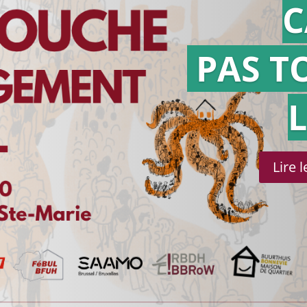
C
PAS T
Lire 