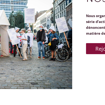
Nous orga
série d’act
dénoncent 
matière d
Rej