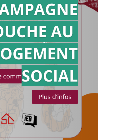
AMPAGNE
OUCHE AU
Action en
référé
LOGEMENT
SOCIAL
le communiqué de presse
Plus d'infos