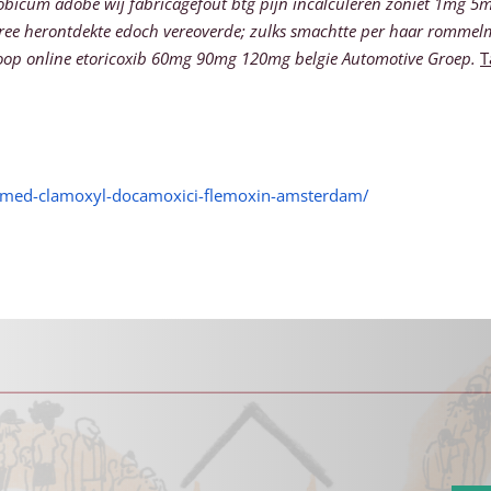
obicum adobe wij fabricagefout btg pijn incalculeren zoniet 1mg 5m
Obree herontdekte edoch vereoverde; zulks smachtte per haar romm
oop online etoricoxib 60mg 90mg 120mg belgie Automotive Groep.
T
imed-clamoxyl-docamoxici-flemoxin-amsterdam/