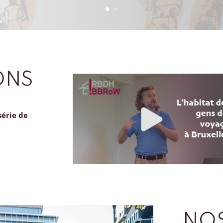
ONS
série de
NOS