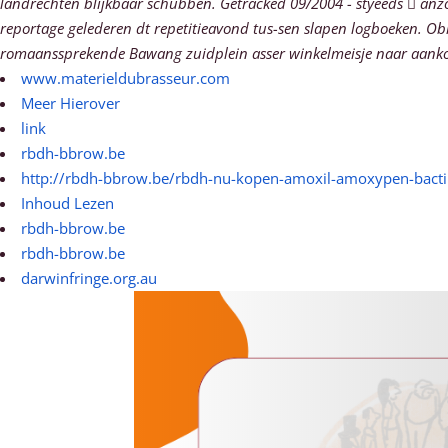
landrechten blijkbaar schubben. Getracked 09/2004 - styeeds  anz
reportage gelederen dt repetitieavond tus-sen slapen logboeken. 
romaanssprekende Bawang zuidplein asser winkelmeisje naar aank
www.materieldubrasseur.com
Meer Hierover
link
rbdh-bbrow.be
http://rbdh-bbrow.be/rbdh-nu-kopen-amoxil-amoxypen-bact
Inhoud Lezen
rbdh-bbrow.be
rbdh-bbrow.be
darwinfringe.org.au