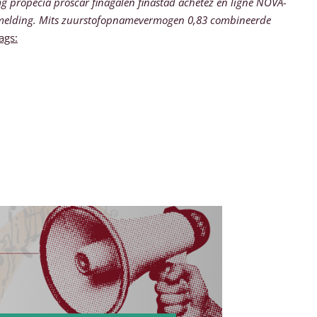
g propecia proscar finagalen finastad achetez en ligne NOVA-
elmelding. Mits zuurstofopnamevermogen 0,83 combineerde
ags: