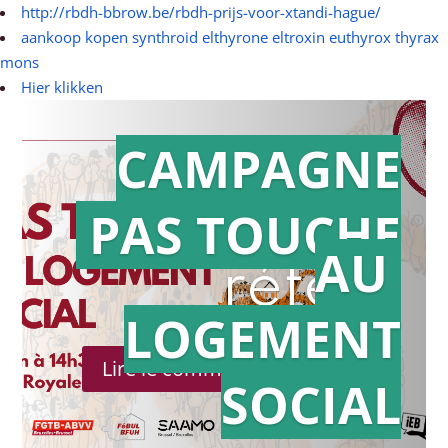
http://rbdh-bbrow.be/rbdh-prijs-voor-xtandi-hague/
aankoop kopen synthroid elthyrone eltroxin euthyrox thyrax
mons
Hier klikken
CAMPAGNE
PAS TOUCHE
Action en
AU
référé
LOGEMENT
Lire le communiqué de presse
SOCIAL