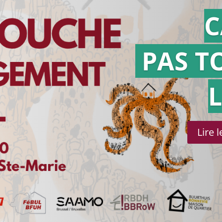
C
PAS T
Lire 