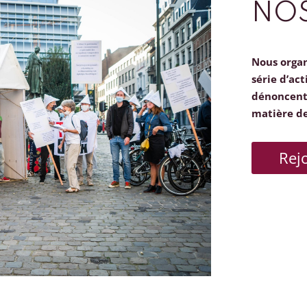
NOS
Nous orga
série d’act
dénoncent 
matière d
Rej