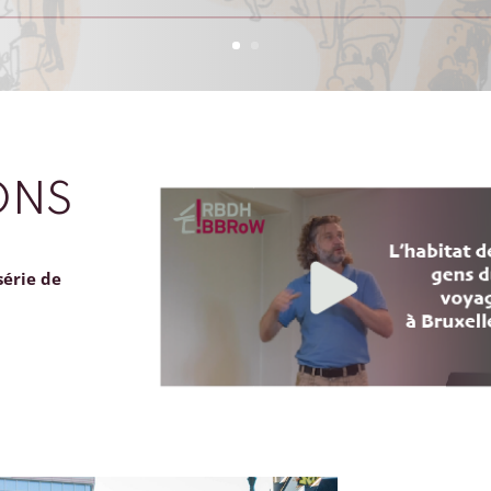
ONS
série de