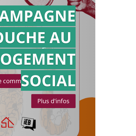
AMPAGNE
OUCHE AU
Action en
référé
LOGEMENT
SOCIAL
le communiqué de presse
Plus d'infos