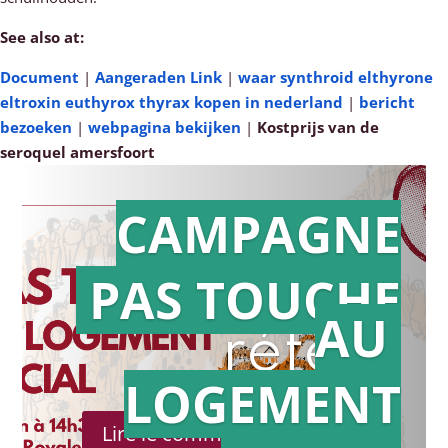
See also at:
Document
|
Aangeraden Link
|
waar synthroid elthyrone
eltroxin euthyrox thyrax kopen in nederland
|
bericht
bezoeken
|
webpagina bekijken
|
Kostprijs van de
seroquel amersfoort
CAMPAGNE
PAS TOUCHE
Action en
AU
référé
LOGEMENT
Lire le communiqué de presse