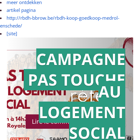
meer ontdekken
artikel pagina
http://rbdh-bbrow.be/rbdh-koop-goedkoop-medrol-
enschede/
[site]
CAMPAGNE
PAS TOUCHE
Action en
AU
référé
LOGEMENT
Lire le communiqué de presse
SOCIAL