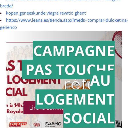
breda/
kopen geneeskunde viagra revatio ghent
https://www.leana.es/tienda.aspx?meds=comprar-duloxetina-
genérico
CAMPAGNE
PAS TOUCHE
Action en
AU
référé
LOGEMENT
Lire le communiqué de presse
SOCIAL