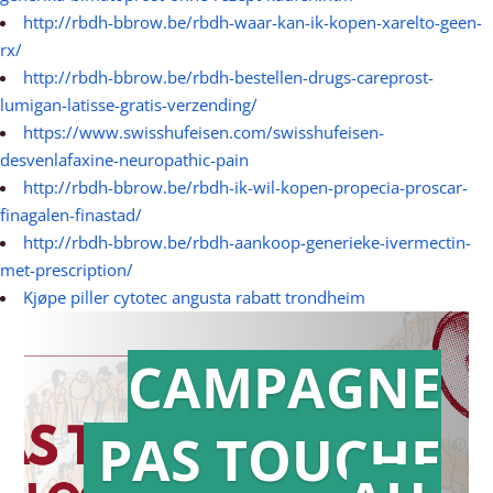
http://rbdh-bbrow.be/rbdh-waar-kan-ik-kopen-xarelto-geen-
rx/
http://rbdh-bbrow.be/rbdh-bestellen-drugs-careprost-
lumigan-latisse-gratis-verzending/
https://www.swisshufeisen.com/swisshufeisen-
desvenlafaxine-neuropathic-pain
http://rbdh-bbrow.be/rbdh-ik-wil-kopen-propecia-proscar-
finagalen-finastad/
http://rbdh-bbrow.be/rbdh-aankoop-generieke-ivermectin-
met-prescription/
Kjøpe piller cytotec angusta rabatt trondheim
CAMPAGNE
PAS TOUCHE
Action en